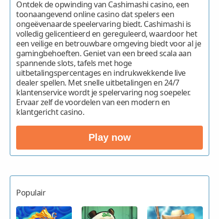
Ontdek de opwinding van Cashimashi casino, een
toonaangevend online casino dat spelers een
ongeëvenaarde speelervaring biedt. Cashimashi is
volledig gelicentieerd en gereguleerd, waardoor het
een veilige en betrouwbare omgeving biedt voor al je
gamingbehoeften. Geniet van een breed scala aan
spannende slots, tafels met hoge
uitbetalingspercentages en indrukwekkende live
dealer spellen. Met snelle uitbetalingen en 24/7
klantenservice wordt je spelervaring nog soepeler.
Ervaar zelf de voordelen van een modern en
klantgericht casino.
Play now
Populair