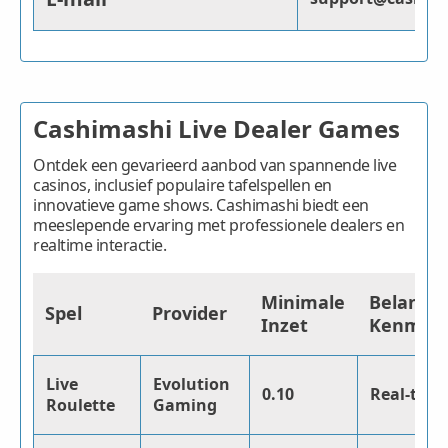
Cashimashi Live Dealer Games
Ontdek een gevarieerd aanbod van spannende live
casinos, inclusief populaire tafelspellen en
innovatieve game shows. Cashimashi biedt een
meeslepende ervaring met professionele dealers en
realtime interactie.
Minimale
Belangri
Spel
Provider
Inzet
Kenmer
Live
Evolution
0.10
Real-time
Roulette
Gaming