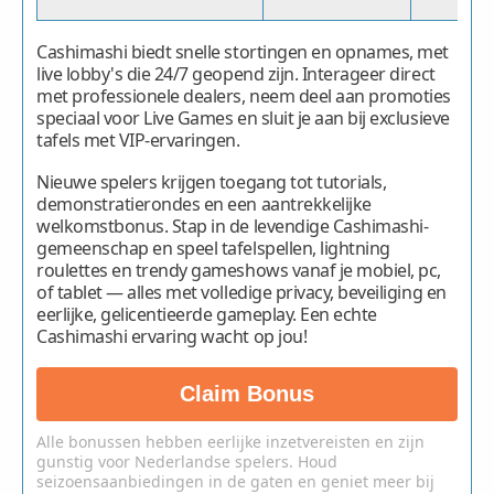
Cashimashi biedt snelle stortingen en opnames, met
live lobby's die 24/7 geopend zijn. Interageer direct
met professionele dealers, neem deel aan promoties
speciaal voor Live Games en sluit je aan bij exclusieve
tafels met VIP-ervaringen.
Nieuwe spelers krijgen toegang tot tutorials,
demonstratierondes en een aantrekkelijke
welkomstbonus. Stap in de levendige Cashimashi-
gemeenschap en speel tafelspellen, lightning
roulettes en trendy gameshows vanaf je mobiel, pc,
of tablet — alles met volledige privacy, beveiliging en
eerlijke, gelicentieerde gameplay. Een echte
Cashimashi ervaring wacht op jou!
Claim Bonus
Alle bonussen hebben eerlijke inzetvereisten en zijn
gunstig voor Nederlandse spelers. Houd
seizoensaanbiedingen in de gaten en geniet meer bij