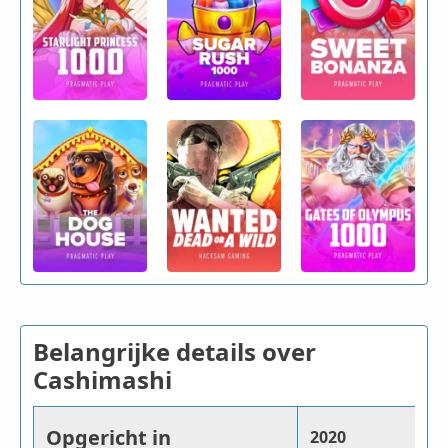
Belangrijke details over
Cashimashi
Opgericht in
2020