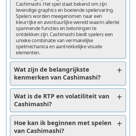
Cashimashi. Het spel staat bekend om zijn
levendige graphics en boeiende spelervaring.
Spelers worden meegenomen naar een
kleurrijke en avontuurlijke wereld waarin allerlei
spannende functies en beloningen te
ontdekken zijn. Cashimashi biedt spelers een
unieke combinatie van vermakelijke
spelmechanica en aantrekkelijke visuele
elementen.
Wat zijn de belangrijkste
kenmerken van Cashimashi?
Wat is de RTP en volatiliteit van
Cashimashi?
Hoe kan ik beginnen met spelen
van Cashimashi?