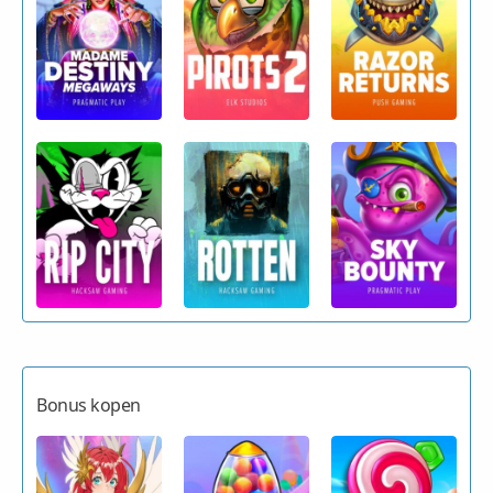
Bonus kopen