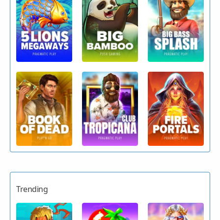
Trending